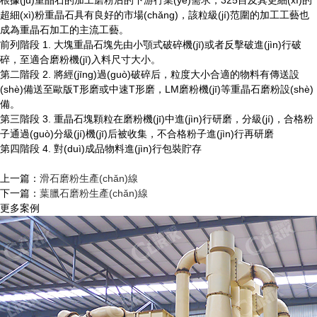
根據(jù)重晶石的加工磨粉后的下游行業(yè)需求，325目及其更細(xì)的
超細(xì)粉重晶石具有良好的市場(chǎng)，該粒級(jí)范圍的加工工藝也
成為重晶石加工的主流工藝。
前列階段 1. 大塊重晶石塊先由小顎式破碎機(jī)或者反擊破進(jìn)行破
碎，至適合磨粉機(jī)入料尺寸大小。
第二階段 2. 將經(jīng)過(guò)破碎后，粒度大小合適的物料有傳送設
(shè)備送至歐版T形磨或中速T形磨，LM磨粉機(jī)等重晶石磨粉設(shè)
備。
第三階段 3. 重晶石塊顆粒在磨粉機(jī)中進(jìn)行研磨，分級(jí)，合格粉
子通過(guò)分級(jí)機(jī)后被收集，不合格粉子進(jìn)行再研磨
第四階段 4. 對(duì)成品物料進(jìn)行包裝貯存
上一篇：
滑石磨粉生產(chǎn)線
下一篇：
葉臘石磨粉生產(chǎn)線
更多案例