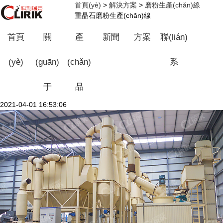
首頁(yè)
>
解決方案
>
磨粉生產(chǎn)線
重晶石磨粉生產(chǎn)線
首頁
關
產
新聞
方案
聯(lián)
(yè)
(guān)
(chǎn)
系
于
品
2021-04-01 16:53:06