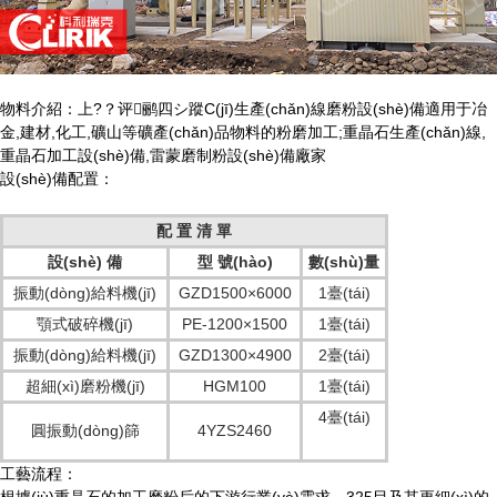
物料介紹：上?？评鹂四シ蹤C(jī)生產(chǎn)線磨粉設(shè)備適用于冶
金,建材,化工,礦山等礦產(chǎn)品物料的粉磨加工;重晶石生產(chǎn)線,
重晶石加工設(shè)備,雷蒙磨制粉設(shè)備廠家
設(shè)備配置：
配 置 清 單
設(shè) 備
型 號(hào)
數(shù)量
振動(dòng)給料機(jī)
GZD1500×6000
1臺(tái)
顎式破碎機(jī)
PE-1200×1500
1臺(tái)
振動(dòng)給料機(jī)
GZD1300×4900
2臺(tái)
超細(xì)磨粉機(jī)
HGM100
1臺(tái)
4臺(tái)
圓振動(dòng)篩
4YZS2460
工藝流程：